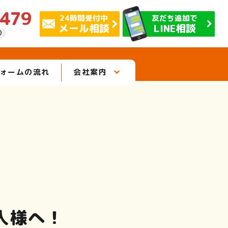
0479
24時間受付中
友だち追加で
メール相談
LINE相談
休）
ォームの流れ
会社案内
人様へ！