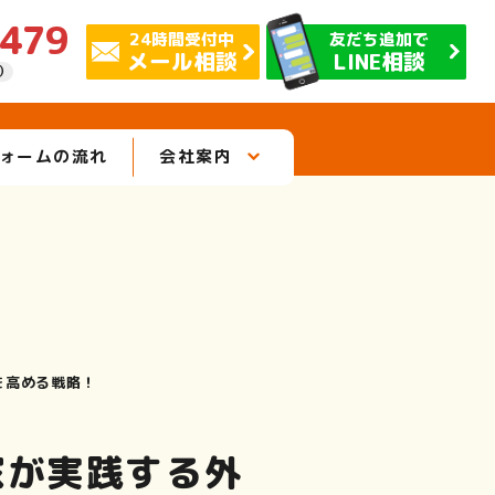
0479
24時間受付中
友だち追加で
メール相談
LINE相談
休）
ォームの流れ
会社案内
を高める戦略！
家が実践する外