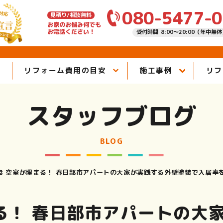
080-5477-
見積り/相談無料
お家のお悩み何でも
お電話ください！
受付時間 8:00～20:00（年中無
由
リフォーム費用の目安
施工事例
リフ
スタッフブログ
BLOG
🎨 空室が埋まる！ 春日部市アパートの大家が実践する外壁塗装で入居率
まる！ 春日部市アパートの大