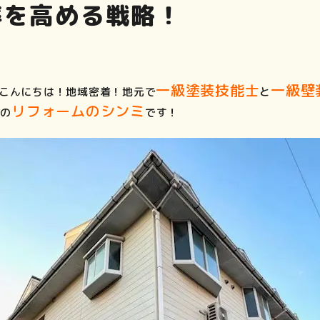
率を高める戦略！
一級塗装技能士
一級壁
こんにちは！地域密着！地元で
と
店
リフォームのシンミ
の
です！