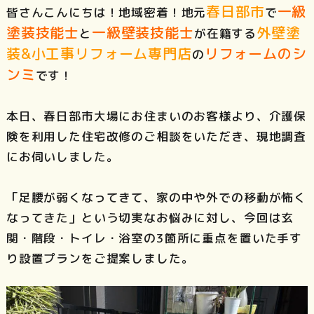
春日部市
一級
皆さんこんにちは！地域密着！地元
で
塗装技能士
一級壁装技能士
外壁塗
と
が在籍する
装&小工事リフォーム専門店
リフォームのシ
の
ンミ
です！
本日、春日部市大場にお住まいのお客様より、介護保
険を利用した住宅改修のご相談をいただき、現地調査
にお伺いしました。
「足腰が弱くなってきて、家の中や外での移動が怖く
なってきた」という切実なお悩みに対し、今回は玄
関・階段・トイレ・浴室の3箇所に重点を置いた手す
り設置プランをご提案しました。