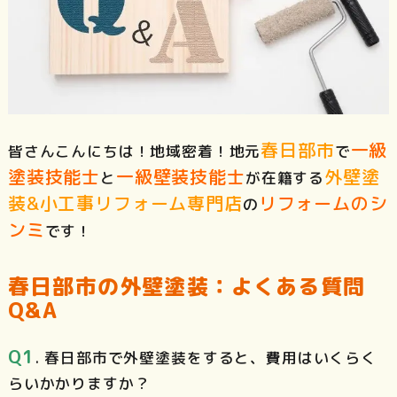
春日部市
一級
皆さんこんにちは！地域密着！地元
で
塗装技能士
一級壁装技能士
外壁塗
と
が在籍する
装&小工事リフォーム専門店
リフォームのシ
の
ンミ
です！
春日部市の外壁塗装：よくある質問
Q&A
Q1
. 春日部市で外壁塗装をすると、費用はいくらく
らいかかりますか？