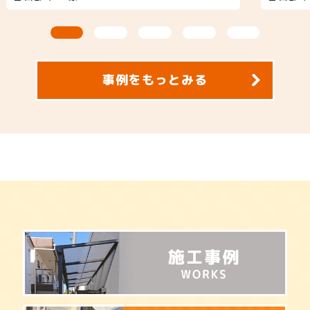
た、唯一無二の気品漂う外壁塗装が完
いまし
了いたしました。 施主様こだわりの
耐久性
特注カラーを主役に据えつつ、耐候性
シリコ
と低汚染性に優れた高耐久シリコン塗
Si】
料を採用することで、繊細な紫の色彩
を根こ
事例をもっとみる
を長期間美しく保つ「美観」と、大切
施しま
なお住まいを強固に守る「保護」の両
の寿命
立を実現しました。屋根や高所の診断
ク）の
にはドローンやカメラを駆使して細部
に行う
まで徹底的にチェックを行い、付帯部
健全性
にはマットな質感の黒を配置すること
上がり
で、重厚感の中に都会的でモダンな佇
うデザ
まいを創出。地元・春日部の街並みに
ある色
馴染みながらも、周囲の目を引くハイ
ープで
センスな仕上がりとなり、機能性とデ
く、強
ザイン性のどちらも妥協したくないお
たり紫
客様にぜひご覧いただきたい、職人の
す。見
こだわりが詰まった施工事例です。
にわた
過ごせ