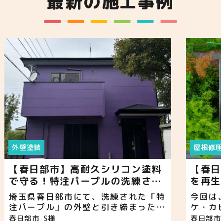
最新の施工事例
外壁塗装
屋根修
【春日部市】高耐久シリコン塗料
【春日
で守る！特注パープルの洗練され
を再生
た外壁塗装！
ッシュ
埼玉県春日部市にて、洗練された「特
今回は
注パープル」の外壁と引き締まった
ケ・カ
「ブラック」の付帯部を組み合わせ
アル（
春日部市
S様
春日部