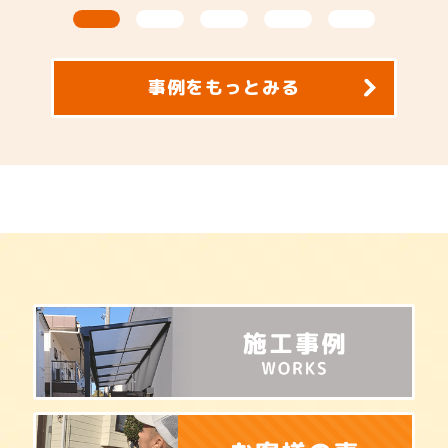
了いたしました。 施主様こだわりの
耐久性
特注カラーを主役に据えつつ、耐候性
シリコ
と低汚染性に優れた高耐久シリコン塗
Si】
料を採用することで、繊細な紫の色彩
を根こ
事例をもっとみる
を長期間美しく保つ「美観」と、大切
施しま
なお住まいを強固に守る「保護」の両
の寿命
立を実現しました。屋根や高所の診断
ク）の
にはドローンやカメラを駆使して細部
に行う
まで徹底的にチェックを行い、付帯部
健全性
にはマットな質感の黒を配置すること
上がり
で、重厚感の中に都会的でモダンな佇
うデザ
まいを創出。地元・春日部の街並みに
ある色
馴染みながらも、周囲の目を引くハイ
ープで
センスな仕上がりとなり、機能性とデ
く、強
ザイン性のどちらも妥協したくないお
たり紫
客様にぜひご覧いただきたい、職人の
す。見
こだわりが詰まった施工事例です。
にわた
過ごせ