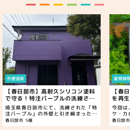
外壁塗装
屋根修
【春日部市】高耐久シリコン塗料
【春日
で守る！特注パープルの洗練され
を再生
た外壁塗装！
ッシュ
埼玉県春日部市にて、洗練された「特
今回は
注パープル」の外壁と引き締まった
ケ・カ
「ブラック」の付帯部を組み合わせ
アル（
春日部市
S様
春日部
た、唯一無二の気品漂う外壁塗装が完
いまし