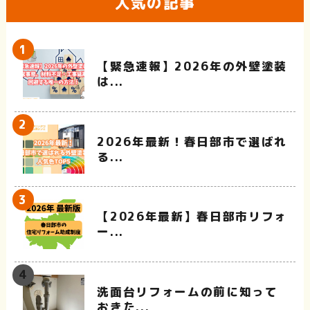
人気の記事
【緊急速報】2026年の外壁塗装
は...
2026年最新！春日部市で選ばれ
る...
【2026年最新】春日部市リフォ
ー...
洗面台リフォームの前に知って
おきた...